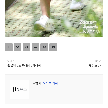
이전
다음
올블랙 #스톤나영 #임나영
체인스 ??
작성자:
노도하 기자