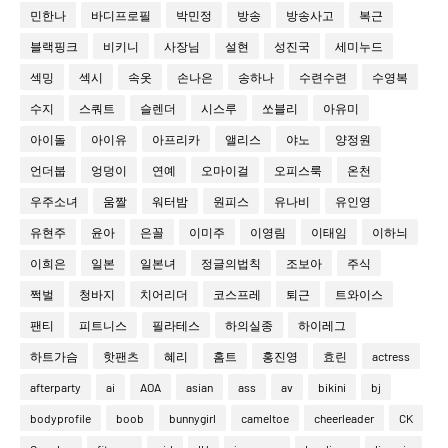
민한나
바디프로필
박민정
방송
방송사고
복근
블랙핑크
비키니
사장님
설현
성진국
세미누드
섹밍
섹시
속옷
손나은
송하나
수련수련
수영복
수지
스쿼트
슬렌더
시스루
쏘블리
아유미
아이돌
아이유
아프리카
앨리스
야노
양정원
언더붑
엉덩이
연예
오마이걸
오피스룩
온천
우주소녀
움짤
워터밤
원피스
유나비
유인영
유현주
윤아
은꼴
이미주
이영림
이태임
이하늬
이희은
일본
일본녀
정글의법칙
조보아
주식
쩍벌
청바지
치어리더
코스프레
퇴근
트와이스
팬티
피트니스
필라테스
하의실종
하이레그
하트가슴
핫팬츠
혜리
홈트
홍진영
효린
actress
afterparty
ai
AOA
asian
ass
av
bikini
bj
bodyprofile
boob
bunnygirl
cameltoe
cheerleader
CK