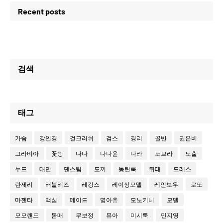
Recent posts
검색
태그
가슴
강인경
걸크러쉬
검스
경리
골반
권은비
그라비아
꽃빵
나나
나나윤
나라
노브라
노출
누드
대만
댄스팀
도끼
동탄룩
뒤태
드레스
란제리
러블리즈
레깅스
레이싱모델
레인보우
로또
마젠타
맥심
메이드
명아츄
모노키니
모델
모모랜드
몸매
무보정
뮤아
미시룩
민지영