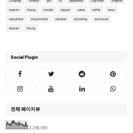
Cosplay
fitness
girl
IU
japanese
Leg lines
lingerie
maxim
missy
model
nipple
sana
selfie
sexy
sexyback
sexymodel
slender
stocking
swimsuit
taiwan
thong
Social Plugin
전체 페이지뷰
2,298,090